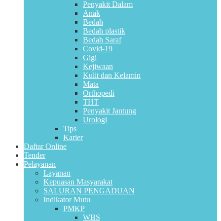
Penyakit Dalam
Anak
Bedah
Bedah plastik
Bedah Saraf
Covid-19
Gigi
Kejiwaan
Kulit dan Kelamin
Mata
Orthopedi
THT
Penyakit Jantung
Urologi
Tips
Karier
Daftar Online
Tender
Pelayanan
Layanan
Kepuasan Masyarakat
SALURAN PENGADUAN
Indikator Mutu
PMKP
WBS