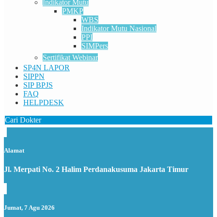
Indikator Mutu
PMKP
WBS
Indikator Mutu Nasional
PPI
SIMPers
Sertifikat Webinar
SP4N LAPOR
SIPPN
SIP BPJS
FAQ
HELPDESK
Cari Dokter
Alamat
Jl. Merpati No. 2 Halim Perdanakusuma Jakarta Timur
Jumat, 7 Agu 2026