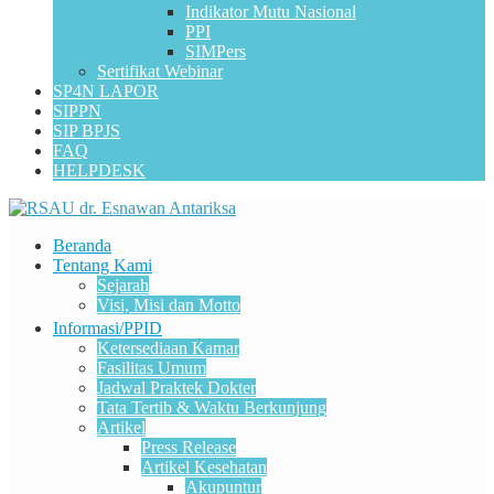
Indikator Mutu Nasional
PPI
SIMPers
Sertifikat Webinar
SP4N LAPOR
SIPPN
SIP BPJS
FAQ
HELPDESK
Beranda
Tentang Kami
Sejarah
Visi, Misi dan Motto
Informasi/PPID
Ketersediaan Kamar
Fasilitas Umum
Jadwal Praktek Dokter
Tata Tertib & Waktu Berkunjung
Artikel
Press Release
Artikel Kesehatan
Akupuntur