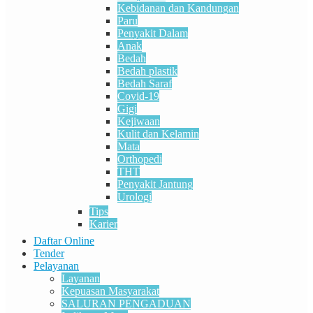
Kebidanan dan Kandungan
Paru
Penyakit Dalam
Anak
Bedah
Bedah plastik
Bedah Saraf
Covid-19
Gigi
Kejiwaan
Kulit dan Kelamin
Mata
Orthopedi
THT
Penyakit Jantung
Urologi
Tips
Karier
Daftar Online
Tender
Pelayanan
Layanan
Kepuasan Masyarakat
SALURAN PENGADUAN