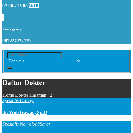
07.00 - 15.00
WIB
Emergency
082227222119
Daftar Dokter
Home
Dokter
Halaman : 2
Spesialis Urologi
dr. Yudi Irawan, Sp.U
Spesialis Neurologi/Saraf