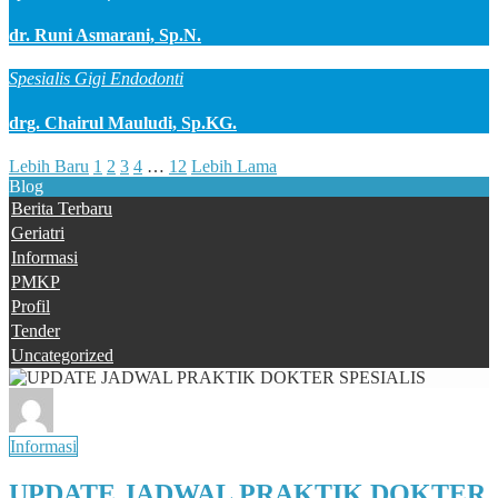
dr. Runi Asmarani, Sp.N.
Spesialis Gigi Endodonti
drg. Chairul Mauludi, Sp.KG.
Lebih Baru
1
2
3
4
…
12
Lebih Lama
Blog
Berita Terbaru
Geriatri
Informasi
PMKP
Profil
Tender
Uncategorized
Informasi
UPDATE JADWAL PRAKTIK DOKTER