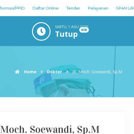
nformasi/PPID
Daftar Online
Tender
Pelayanan
SP4N LA
SABTU, 1 AGU 2026
WIB
Tutup
Home
Dokter
dr. Moch. Soewandi, Sp.M
 Moch. Soewandi, Sp.M