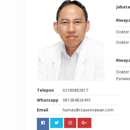
Jabat
Riwaya
Dokte
Dokter 
Riwaya
Dokter 
Esnawa
Telepon
02180882817
Whatsapp
081384826495
Email
humas@rsauesnawan.com