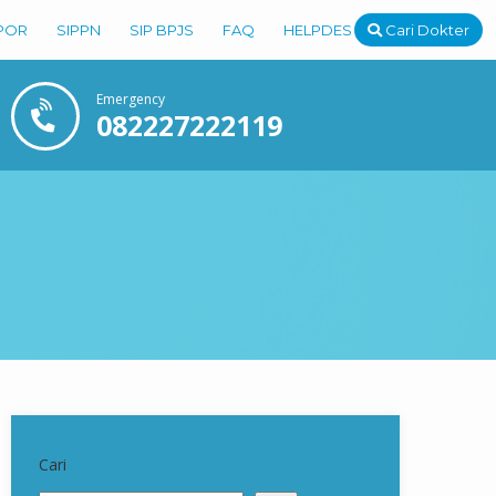
POR
SIPPN
SIP BPJS
FAQ
HELPDESK
Cari Dokter
Emergency
082227222119
Cari