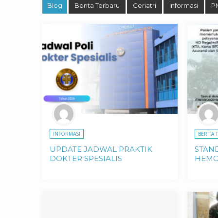
Blog
Berita Terbaru
Geriatri
Informasi
P
INFORMASI
BERITA 
UPDATE JADWAL PRAKTIK
STAN
DOKTER SPESIALIS
HEMO