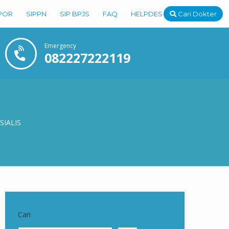
POR
SIPPN
SIP BPJS
FAQ
HELPDESK
Cari Dokter
Emergency
082227222119
SIALIS
Cari