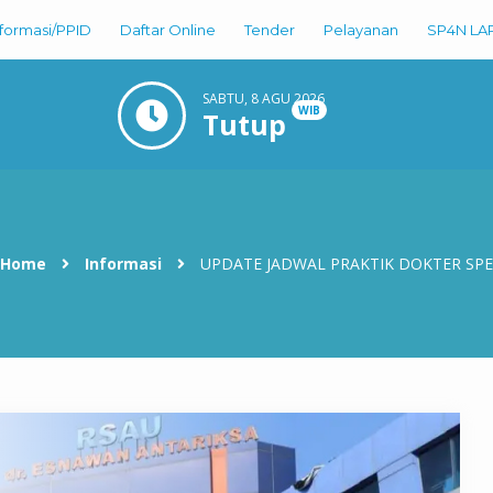
nformasi/PPID
Daftar Online
Tender
Pelayanan
SP4N LA
SABTU, 8 AGU 2026
WIB
Tutup
Home
Informasi
UPDATE JADWAL PRAKTIK DOKTER SPE