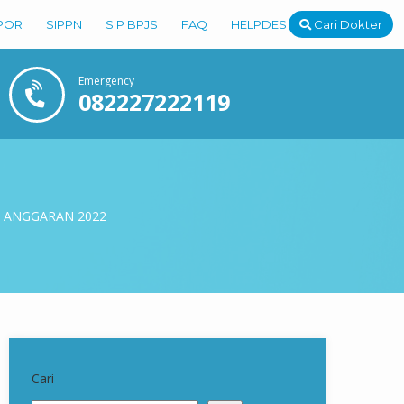
POR
SIPPN
SIP BPJS
FAQ
HELPDESK
Cari Dokter
Emergency
082227222119
 ANGGARAN 2022
Cari