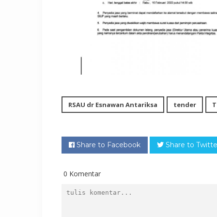
RSAU dr Esnawan Antariksa
tender
T
Share to Facebook
Share to Twitte
0 Komentar