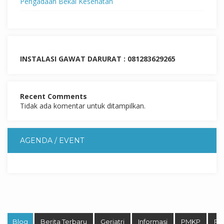
Pengadaan Bekal Kesehatan
INSTALASI GAWAT DARURAT : 081283629265
Recent Comments
Tidak ada komentar untuk ditampilkan.
AGENDA / EVENT
Blog
Berita Terbaru
Geriatri
Informasi
PMKP
Pro