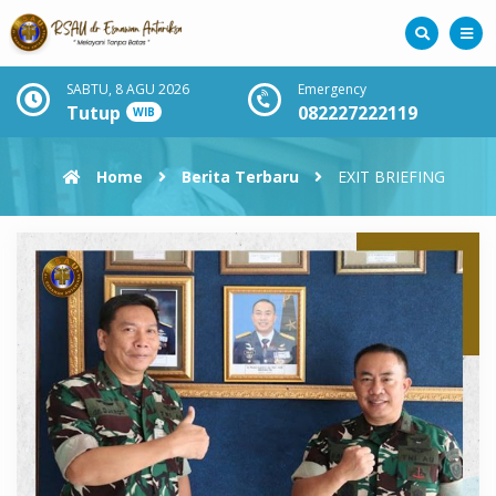
SABTU, 8 AGU 2026
Emergency
Tutup
082227222119
WIB
Home
Berita Terbaru
EXIT BRIEFING