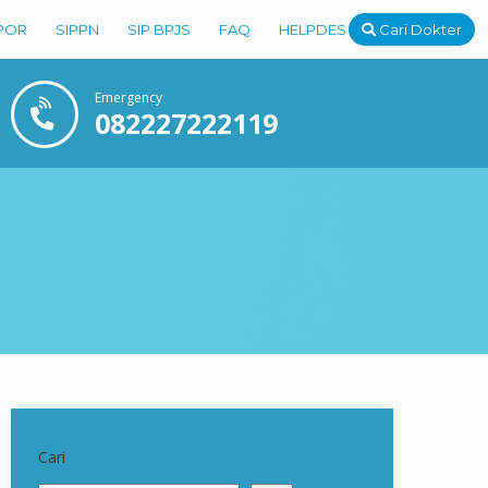
POR
SIPPN
SIP BPJS
FAQ
HELPDESK
Cari Dokter
Emergency
082227222119
Cari