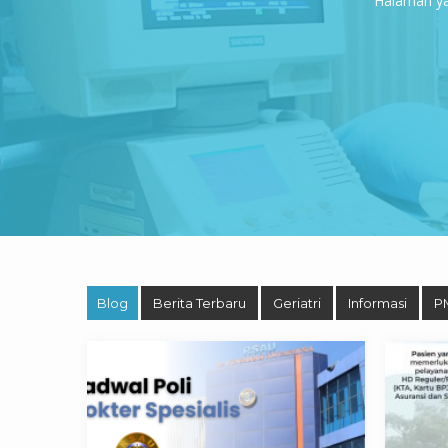
Halaman yan
Blog
Berita Terbaru
Geriatri
Informasi
P