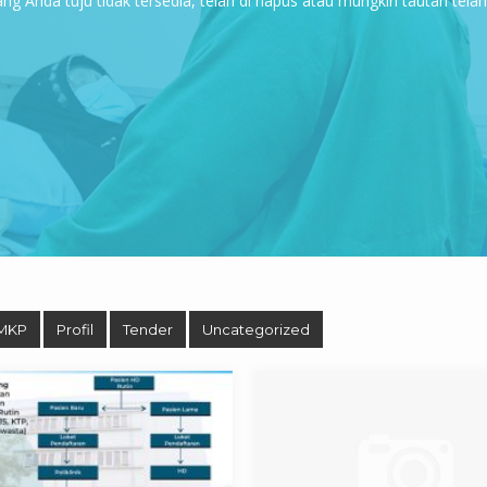
g Anda tuju tidak tersedia, telah di hapus atau mungkin tautan tela
MKP
Profil
Tender
Uncategorized