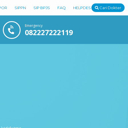
POR
SIPPN
SIP BPJS
FAQ
HELPDESK
Cari Dokter
Emergency
082227222119