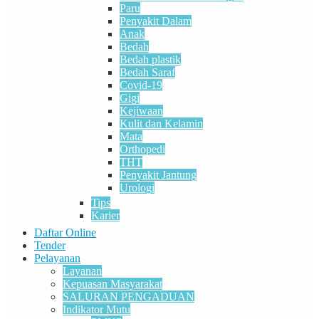
Paru
Penyakit Dalam
Anak
Bedah
Bedah plastik
Bedah Saraf
Covid-19
Gigi
Kejiwaan
Kulit dan Kelamin
Mata
Orthopedi
THT
Penyakit Jantung
Urologi
Tips
Karier
Daftar Online
Tender
Pelayanan
Layanan
Kepuasan Masyarakat
SALURAN PENGADUAN
Indikator Mutu