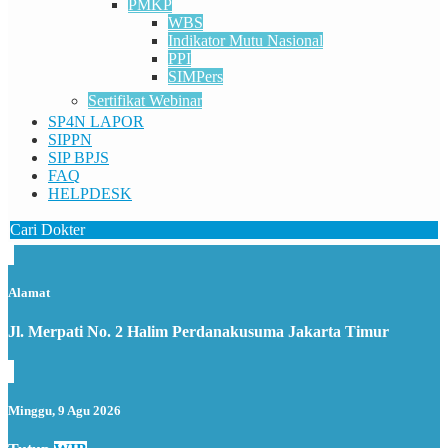
PMKP
WBS
Indikator Mutu Nasional
PPI
SIMPers
Sertifikat Webinar
SP4N LAPOR
SIPPN
SIP BPJS
FAQ
HELPDESK
Cari Dokter
Alamat
Jl. Merpati No. 2 Halim Perdanakusuma Jakarta Timur
Minggu, 9 Agu 2026