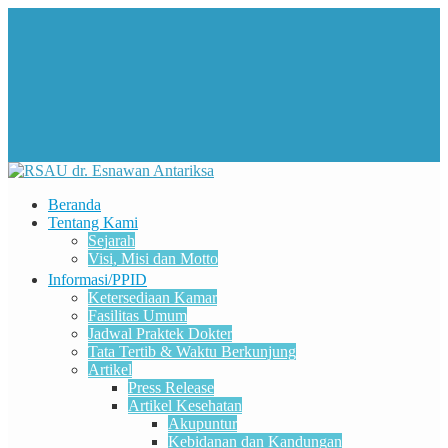
Beranda
Tentang Kami
Sejarah
Visi, Misi dan Motto
Informasi/PPID
Ketersediaan Kamar
Fasilitas Umum
Jadwal Praktek Dokter
Tata Tertib & Waktu Berkunjung
Artikel
Press Release
Artikel Kesehatan
Akupuntur
Kebidanan dan Kandungan