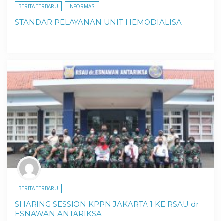
BERITA TERBARU
INFORMASI
STANDAR PELAYANAN UNIT HEMODIALISA
BERITA TERBARU
SHARING SESSION KPPN JAKARTA 1 KE RSAU dr
ESNAWAN ANTARIKSA