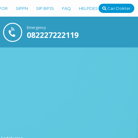
POR
SIPPN
SIP BPJS
FAQ
HELPDESK
Cari Dokter
Emergency
082227222119