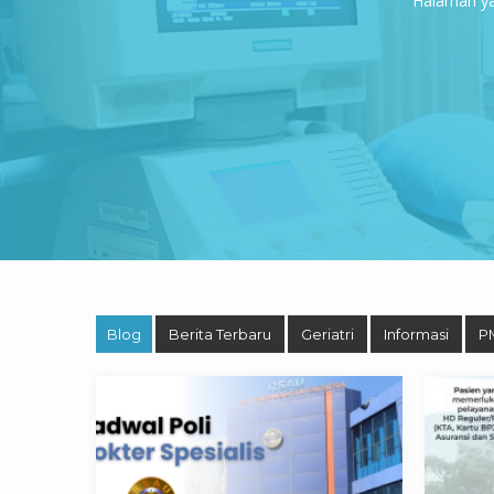
Halaman yan
Blog
Berita Terbaru
Geriatri
Informasi
P