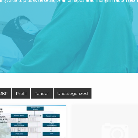
g Anda tuju tidak tersedia, telah di hapus atau mungkin tautan tela
MKP
Profil
Tender
Uncategorized