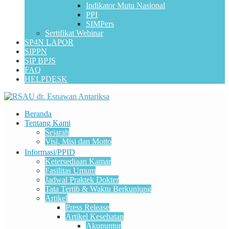
Indikator Mutu Nasional
PPI
SIMPers
Sertifikat Webinar
SP4N LAPOR
SIPPN
SIP BPJS
FAQ
HELPDESK
Beranda
Tentang Kami
Sejarah
Visi, Misi dan Motto
Informasi/PPID
Ketersediaan Kamar
Fasilitas Umum
Jadwal Praktek Dokter
Tata Tertib & Waktu Berkunjung
Artikel
Press Release
Artikel Kesehatan
Akupuntur