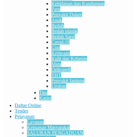
Kebidanan dan Kandungan
Paru
Penyakit Dalam
Anak
Bedah
Bedah plastik
Bedah Saraf
Covid-19
Gigi
Kejiwaan
Kulit dan Kelamin
Mata
Orthopedi
THT
Penyakit Jantung
Urologi
Tips
Karier
Daftar Online
Tender
Pelayanan
Layanan
Kepuasan Masyarakat
SALURAN PENGADUAN