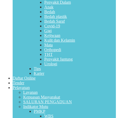
Penyakit Dalam
Anak
Bedah
Bedah plastik
Bedah Saraf
Covid-19
Gigi
Kejiwaan
Kulit dan Kelamin
Mata
Orthopedi
THT
Penyakit Jantung
Urologi
Tips
Karier
Daftar Online
Tender
Pelayanan
Layanan
Kepuasan Masyarakat
SALURAN PENGADUAN
Indikator Mutu
PMKP
WBS