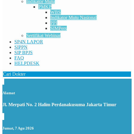
Indikator Mutu
PMKP
WBS
Indikator Mutu Nasional
PPI
SIMPers
Sertifikat Webinar
SP4N LAPOR
SIPPN
SIP BPJS
FAQ
HELPDESK
Cari Dokter
Alamat
Jl. Merpati No. 2 Halim Perdanakusuma Jakarta Timur
Jumat, 7 Agu 2026