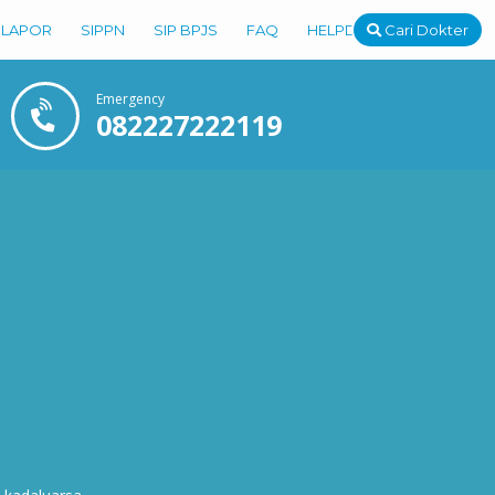
 LAPOR
SIPPN
SIP BPJS
FAQ
HELPDESK
Cari Dokter
Emergency
082227222119