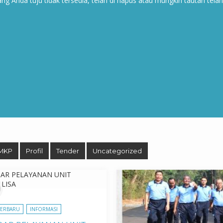
g Anda tuju tidak tersedia, telah di hapus atau mungkin tautan tela
MKP
Profil
Tender
Uncategorized
TERBARU
INFORMASI