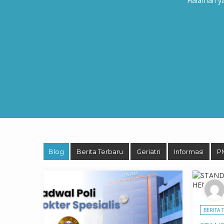
Halaman yan
Blog
Berita Terbaru
Geriatri
Informasi
P
BERITA 