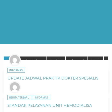
Blog
Berita Terbaru
Geriatri
Informasi
PMKP
Pro
INFORMASI
UPDATE JADWAL PRAKTIK DOKTER SPESIALIS
BERITA TERBARU
INFORMASI
STANDAR PELAYANAN UNIT HEMODIALISA