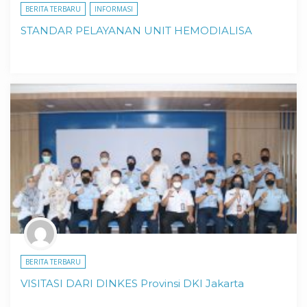
BERITA TERBARU
INFORMASI
STANDAR PELAYANAN UNIT HEMODIALISA
BERITA TERBARU
VISITASI DARI DINKES Provinsi DKI Jakarta