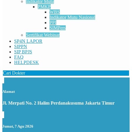
Indikator Mutu
PMKP
WBS
Indikator Mutu Nasional
PPI
SIMPers
Sertifikat Webinar
SP4N LAPOR
SIPPN
SIP BPJS
FAQ
HELPDESK
Cari Dokter
Alamat
Jl. Merpati No. 2 Halim Perdanakusuma Jakarta Timur
Jumat, 7 Agu 2026