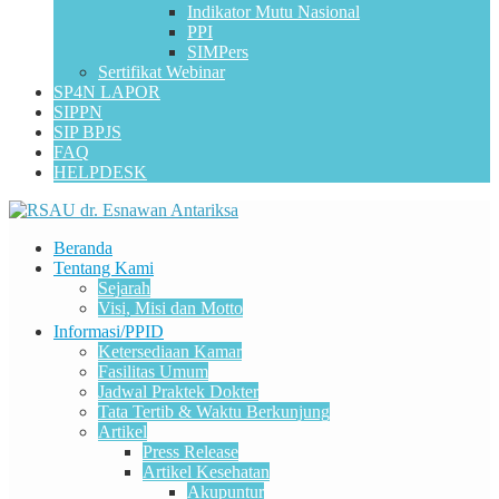
Indikator Mutu Nasional
PPI
SIMPers
Sertifikat Webinar
SP4N LAPOR
SIPPN
SIP BPJS
FAQ
HELPDESK
Beranda
Tentang Kami
Sejarah
Visi, Misi dan Motto
Informasi/PPID
Ketersediaan Kamar
Fasilitas Umum
Jadwal Praktek Dokter
Tata Tertib & Waktu Berkunjung
Artikel
Press Release
Artikel Kesehatan
Akupuntur