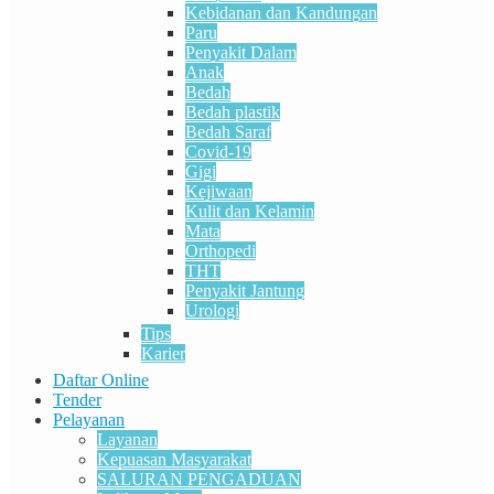
Kebidanan dan Kandungan
Paru
Penyakit Dalam
Anak
Bedah
Bedah plastik
Bedah Saraf
Covid-19
Gigi
Kejiwaan
Kulit dan Kelamin
Mata
Orthopedi
THT
Penyakit Jantung
Urologi
Tips
Karier
Daftar Online
Tender
Pelayanan
Layanan
Kepuasan Masyarakat
SALURAN PENGADUAN