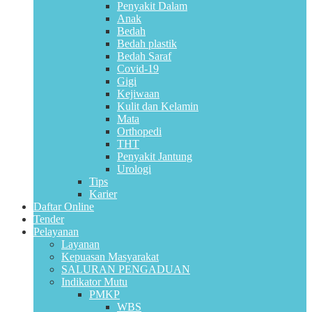
Penyakit Dalam
Anak
Bedah
Bedah plastik
Bedah Saraf
Covid-19
Gigi
Kejiwaan
Kulit dan Kelamin
Mata
Orthopedi
THT
Penyakit Jantung
Urologi
Tips
Karier
Daftar Online
Tender
Pelayanan
Layanan
Kepuasan Masyarakat
SALURAN PENGADUAN
Indikator Mutu
PMKP
WBS