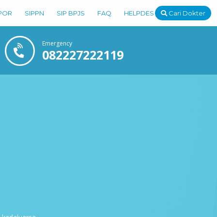
POR
SIPPN
SIP BPJS
FAQ
HELPDESK
Cari Dokter
Emergency
082227222119