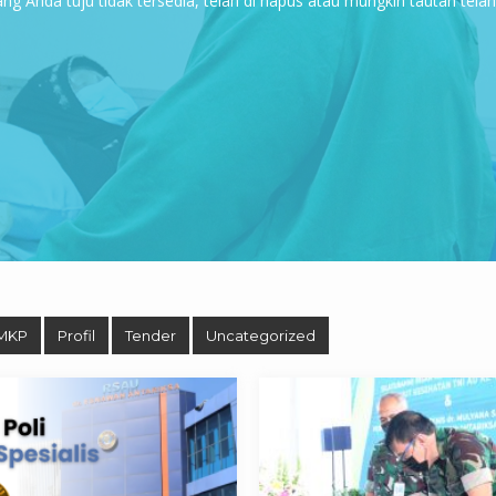
g Anda tuju tidak tersedia, telah di hapus atau mungkin tautan tela
MKP
Profil
Tender
Uncategorized