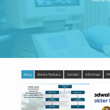
Halaman yan
Blog
Berita Terbaru
Geriatri
Informasi
P