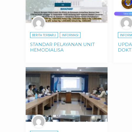
BERITA TERBARU
INFORMASI
INFORM
STANDAR PELAYANAN UNIT
UPDA
HEMODIALISA
DOKTE