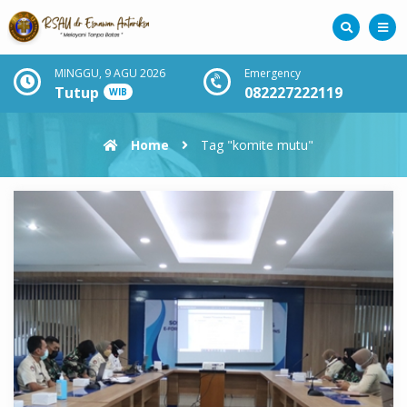
MINGGU, 9 AGU 2026
Emergency
Tutup
082227222119
WIB
Home
Tag "komite mutu"