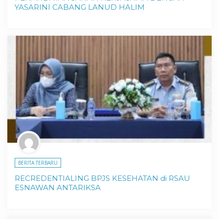
YASARINI CABANG LANUD HALIM
BERITA TERBARU
RECREDENTIALING BPJS KESEHATAN di RSAU
ESNAWAN ANTARIKSA