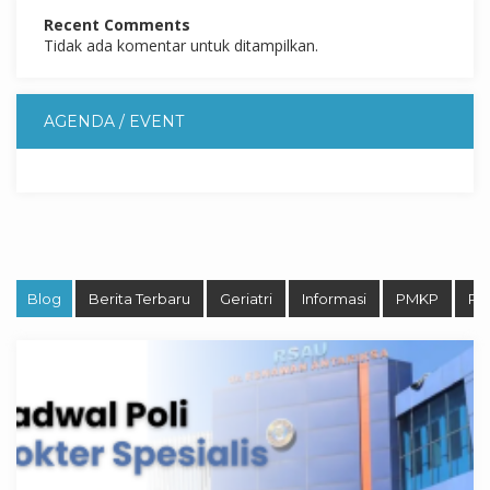
Recent Comments
Tidak ada komentar untuk ditampilkan.
AGENDA / EVENT
Blog
Berita Terbaru
Geriatri
Informasi
PMKP
Pro