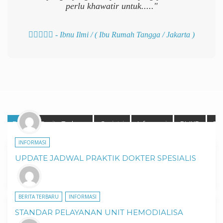
perlu khawatir untuk....."
- Ibnu Ilmi /
( Ibu Rumah Tangga / Jakarta )
Blog
Berita Terbaru
Geriatri
Informasi
PMKP
Pro
INFORMASI
UPDATE JADWAL PRAKTIK DOKTER SPESIALIS
BERITA TERBARU
INFORMASI
STANDAR PELAYANAN UNIT HEMODIALISA