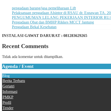
pengadaan barang/jasa pemeliharaan Lift
Pelaksanaan pengadaan Alsintor di RSAU dr. Esnawan TA. 2
PENGUMUMAN LELANG PEKERJAAN INTERIOR RUAN
Pengadaan Obat dan BMHP Rikkes MCCT Jantung
Pengadaan Bekal Kesehatan
INSTALASI GAWAT DARURAT : 081283629265
Recent Comments
Tidak ada komentar untuk ditampilkan.
Agenda / Event
Blog
Berita Terbaru
Geriatri
Informasi
PMKP
Profil
Tender