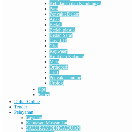
Kebidanan dan Kandungan
Paru
Penyakit Dalam
Anak
Bedah
Bedah plastik
Bedah Saraf
Covid-19
Gigi
Kejiwaan
Kulit dan Kelamin
Mata
Orthopedi
THT
Penyakit Jantung
Urologi
Tips
Karier
Daftar Online
Tender
Pelayanan
Layanan
Kepuasan Masyarakat
SALURAN PENGADUAN