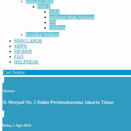
Indikator Mutu
PMKP
WBS
Indikator Mutu Nasional
PPI
SIMPers
Sertifikat Webinar
SP4N LAPOR
SIPPN
SIP BPJS
FAQ
HELPDESK
Cari Dokter
Alamat
Jl. Merpati No. 2 Halim Perdanakusuma Jakarta Timur
Rabu, 5 Agu 2026