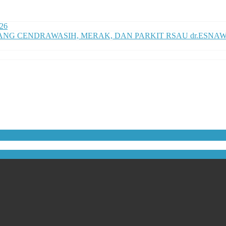
026
G CENDRAWASIH, MERAK, DAN PARKIT RSAU dr.ESNAWA