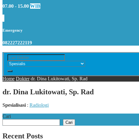
07.00 - 15.00
WIB
Emergency
082227222119
Home
Dokter
dr. Dina Lukitowati, Sp. Rad
dr. Dina Lukitowati, Sp. Rad
Spesialisasi
:
Radiologi
Cari
Cari
Recent Posts