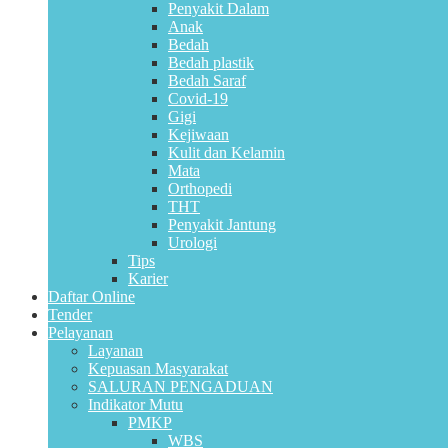
Penyakit Dalam
Anak
Bedah
Bedah plastik
Bedah Saraf
Covid-19
Gigi
Kejiwaan
Kulit dan Kelamin
Mata
Orthopedi
THT
Penyakit Jantung
Urologi
Tips
Karier
Daftar Online
Tender
Pelayanan
Layanan
Kepuasan Masyarakat
SALURAN PENGADUAN
Indikator Mutu
PMKP
WBS