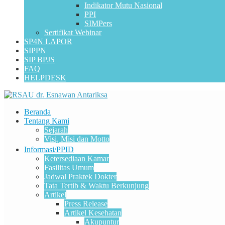
Indikator Mutu Nasional
PPI
SIMPers
Sertifikat Webinar
SP4N LAPOR
SIPPN
SIP BPJS
FAQ
HELPDESK
Beranda
Tentang Kami
Sejarah
Visi, Misi dan Motto
Informasi/PPID
Ketersediaan Kamar
Fasilitas Umum
Jadwal Praktek Dokter
Tata Tertib & Waktu Berkunjung
Artikel
Press Release
Artikel Kesehatan
Akupuntur