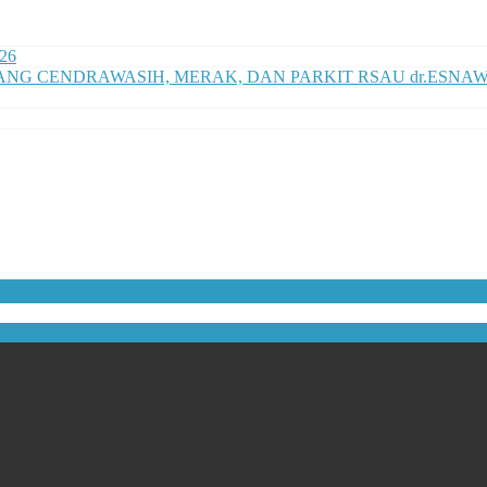
026
G CENDRAWASIH, MERAK, DAN PARKIT RSAU dr.ESNAWA