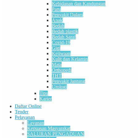
Kebidanan dan Kandungan
Paru
Penyakit Dalam
Anak
Bedah
Bedah plastik
Bedah Saraf
Covid-19
Gigi
Kejiwaan
Kulit dan Kelamin
Mata
Orthopedi
THT
Penyakit Jantung
Urologi
Tips
Karier
Daftar Online
Tender
Pelayanan
Layanan
Kepuasan Masyarakat
SALURAN PENGADUAN