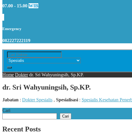
07.00 - 15.00
WIB
Emergency
082227222119
Home
Dokter
dr. Sri Wahyuningsih, Sp.KP.
dr. Sri Wahyuningsih, Sp.KP.
Jabatan
:
Dokter Spesialis
,
Spesialisasi
:
Spesialis Kesehatan Pener
Cari
Cari
Recent Posts