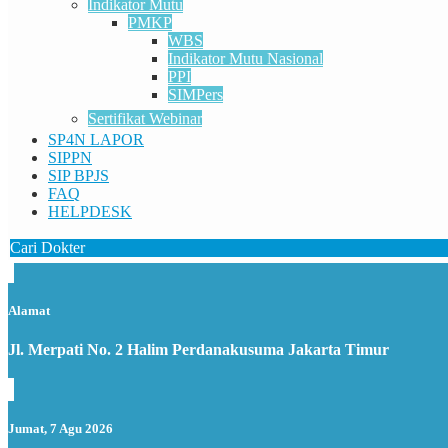
Indikator Mutu
PMKP
WBS
Indikator Mutu Nasional
PPI
SIMPers
Sertifikat Webinar
SP4N LAPOR
SIPPN
SIP BPJS
FAQ
HELPDESK
Cari Dokter
Alamat
Jl. Merpati No. 2 Halim Perdanakusuma Jakarta Timur
Jumat, 7 Agu 2026