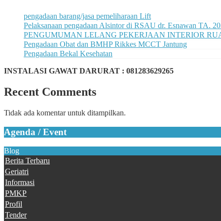
pengadaan barang/jasa pemeliharaan Lift
Pelaksanaan pengadaan Alsintor di RSAU dr. Esnawan TA. 2
PENGUMUMAN LELANG PEKERJAAN INTERIOR RUAN
Pengadaan Obat dan BMHP Rikkes MCCT Jantung
Pengadaan Bekal Kesehatan
INSTALASI GAWAT DARURAT : 081283629265
Recent Comments
Tidak ada komentar untuk ditampilkan.
Agenda / Event
Blog
Berita Terbaru
Geriatri
Informasi
PMKP
Profil
Tender