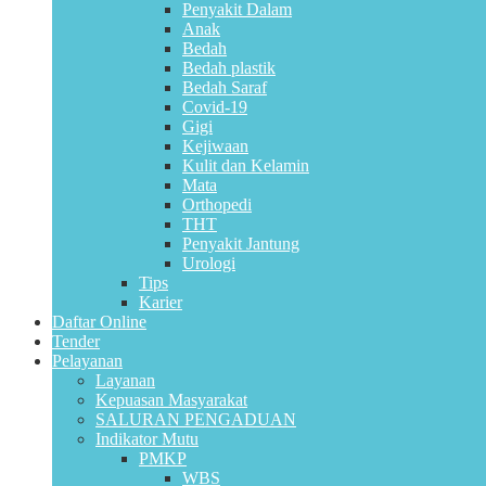
Penyakit Dalam
Anak
Bedah
Bedah plastik
Bedah Saraf
Covid-19
Gigi
Kejiwaan
Kulit dan Kelamin
Mata
Orthopedi
THT
Penyakit Jantung
Urologi
Tips
Karier
Daftar Online
Tender
Pelayanan
Layanan
Kepuasan Masyarakat
SALURAN PENGADUAN
Indikator Mutu
PMKP
WBS