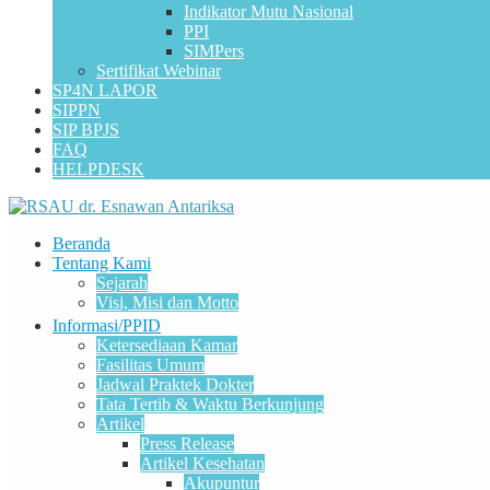
Indikator Mutu Nasional
PPI
SIMPers
Sertifikat Webinar
SP4N LAPOR
SIPPN
SIP BPJS
FAQ
HELPDESK
Beranda
Tentang Kami
Sejarah
Visi, Misi dan Motto
Informasi/PPID
Ketersediaan Kamar
Fasilitas Umum
Jadwal Praktek Dokter
Tata Tertib & Waktu Berkunjung
Artikel
Press Release
Artikel Kesehatan
Akupuntur