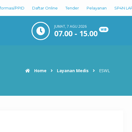
nformasi/PPID
Daftar Online
Tender
Pelayanan
SP4N LA
JUMAT, 7 AGU 2026
WIB
07.00 - 15.00
Home
Layanan Medis
ESWL