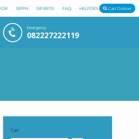
POR
SIPPN
SIP BPJS
FAQ
HELPDESK
Cari Dokter
Emergency
082227222119
Cari