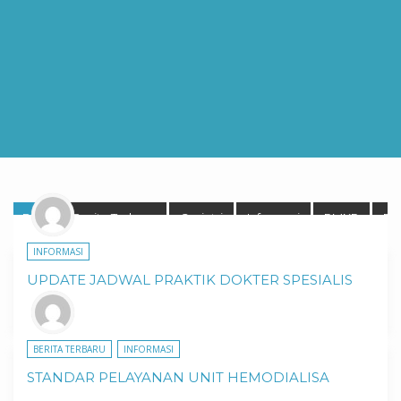
Blog
Berita Terbaru
Geriatri
Informasi
PMKP
Pro
INFORMASI
UPDATE JADWAL PRAKTIK DOKTER SPESIALIS
BERITA TERBARU
INFORMASI
STANDAR PELAYANAN UNIT HEMODIALISA