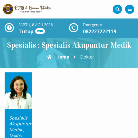
SABTU, 8 AGU 2026
Emergency
Tutup
082227222119
WIB
Spesialis : Spesialis Akupuntur Medik
Home
Dokter
Spesialis
Akupuntur
Medik
,
Dokter