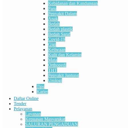
Kebidanan dan Kandungan
Paru
Penyakit Dalam
Anak
Bedah
Bedah plastik
Bedah Saraf
Covid-19
Gigi
Kejiwaan
Kulit dan Kelamin
Mata
Orthopedi
THT
Penyakit Jantung
Urologi
Tips
Karier
Daftar Online
Tender
Pelayanan
Layanan
Kepuasan Masyarakat
SALURAN PENGADUAN