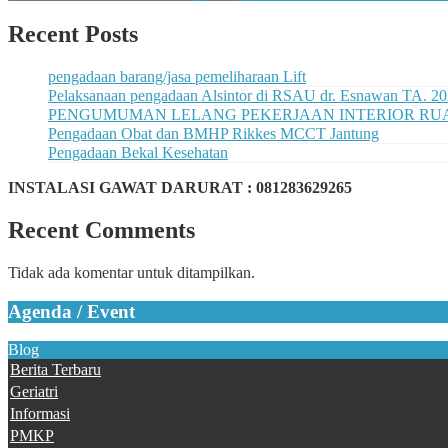
Recent Posts
pengadaan barang/jasa pemeliharaan Lift
Pelaksanaan pengadaan Alsintor di RSAU dr. Esnawan TA. 2
PENGUMUMAN LELANG PEKERJAAN INTERIOR RUAN
Pengadaan Obat dan BMHP Rikkes MCCT Jantung
Pengadaan Bekal Kesehatan
INSTALASI GAWAT DARURAT : 081283629265
Recent Comments
Tidak ada komentar untuk ditampilkan.
Agenda / Event
Blog
Berita Terbaru
Geriatri
Informasi
PMKP