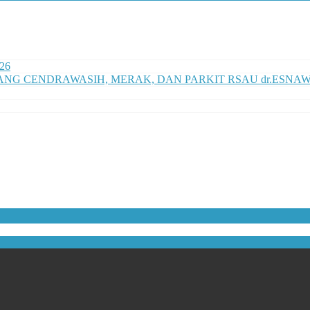
026
G CENDRAWASIH, MERAK, DAN PARKIT RSAU dr.ESNAWA