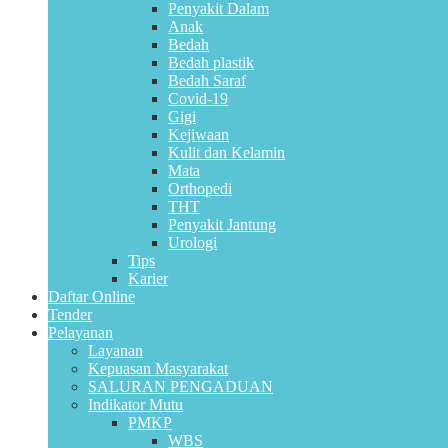
Penyakit Dalam
Anak
Bedah
Bedah plastik
Bedah Saraf
Covid-19
Gigi
Kejiwaan
Kulit dan Kelamin
Mata
Orthopedi
THT
Penyakit Jantung
Urologi
Tips
Karier
Daftar Online
Tender
Pelayanan
Layanan
Kepuasan Masyarakat
SALURAN PENGADUAN
Indikator Mutu
PMKP
WBS