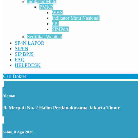
Indikator Mutu
PMKP
WBS
Indikator Mutu Nasional
PPI
SIMPers
Sertifikat Webinar
SP4N LAPOR
SIPPN
SIP BPJS
FAQ
HELPDESK
Cari Dokter
Alamat
Jl. Merpati No. 2 Halim Perdanakusuma Jakarta Timur
Sabtu, 8 Agu 2026