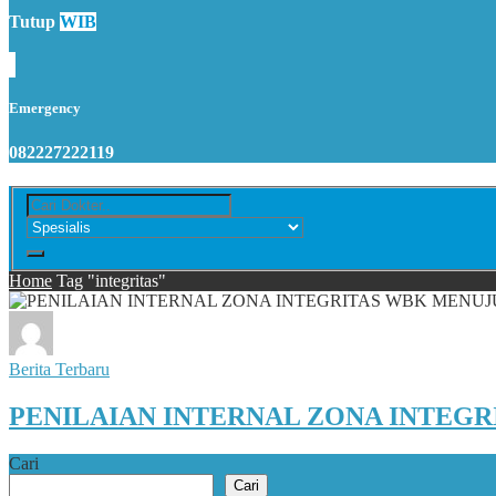
Tutup
WIB
Emergency
082227222119
Home
Tag "integritas"
Berita Terbaru
PENILAIAN INTERNAL ZONA INTEGR
Cari
Cari