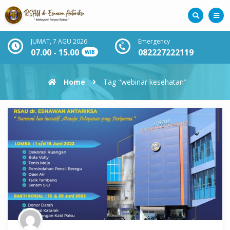
JUMAT, 7 AGU 2026
Emergency
07.00 - 15.00
082227222119
WIB
Home
Tag "webinar kesehatan"