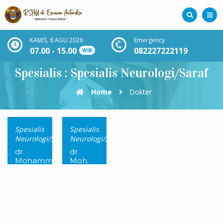
KAMIS, 6 AGU 2026
Emergency
07.00 - 15.00
082227222119
WIB
Spesialis : Spesialis Neurologi/Saraf
Home
Dokter
Spesialis
Spesialis
Neurologi/Saraf
Neurologi/Saraf
dr.
dr.
Mohammad
Moh.
Rifai,
Rowi,
Sp.N.
Sp.N.