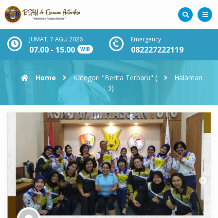
JUMAT, 7 AGU 2026
Emergency
07.00 - 15.00
082227222119
WIB
Home
Kategori "Berita Terbaru"
(
Halaman
: 3)