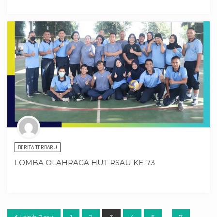
BERITA TERBARU
LOMBA OLAHRAGA HUT RSAU KE-73
…
Lebih Baru
1
2
3
4
5
7