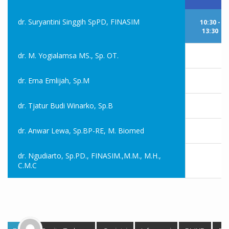
dr. Suryantini Singgih SpPD, FINASIM
10:30 -
13:30
dr. M. Yogialamsa MS., Sp. OT.
dr. Erna Emlijah, Sp.M
dr. Tjatur Budi Winarko, Sp.B
dr. Anwar Lewa, Sp.BP-RE, M. Biomed
dr. Ngudiarto, Sp.PD., FINASIM.,M.M., M.H.,
C.M.C