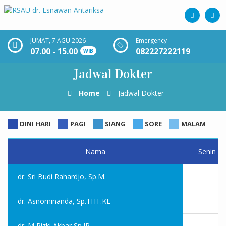
JUMAT, 7 AGU 2026
Emergency
07.00 - 15.00
082227222119
WIB
Jadwal Dokter
Home
Jadwal Dokter
DINI HARI
PAGI
SIANG
SORE
MALAM
Nama
Senin
dr. Sri Budi Rahardjo, Sp.M.
dr. Asnominanda, Sp.THT.KL
dr. M Rizki Akbar Sp.JP